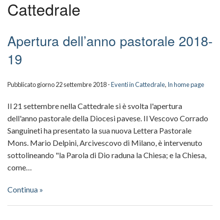
Cattedrale
Scuola della Cattedrale
Galleria
Apertura dell’anno pastorale 2018-
BACK
Video
Il
19
BACK
Santi in Cattedrale
Duomo
La
Pubblicato giorno 22 settembre 2018 -
Eventi in Cattedrale
,
In home page
Sacerdoti
La
Cattedr
Il 21 settembre nella Cattedrale si è svolta l'apertura
Info
“Nivola
Gli
dell'anno pastorale della Diocesi pavese. Il Vescovo Corrado
Sanguineti ha presentato la sua nuova Lettera Pastorale
Fabbriceria della Cattedrale
Altari
eventi
Mons. Mario Delpini, Arcivescovo di Milano, è intervenuto
sottolineando "la Parola di Dio raduna la Chiesa; e la Chiesa,
Sostieni il Duomo
Pulpito
in
come…
e
Cattedr
Continua »
cattedr
Video