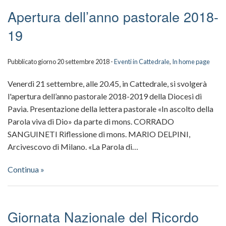
Matron
Scuola
Apertura dell’anno pastorale 2018-
19
Dipinti
della
Scultu
Cattedr
Pubblicato giorno 20 settembre 2018 -
Eventi in Cattedrale
,
In home page
Sacres
Venerdì 21 settembre, alle 20.45, in Cattedrale, si svolgerà
l'apertura dell’anno pastorale 2018-2019 della Diocesi di
Celebra
Pavia. Presentazione della lettera pastorale «In ascolto della
Parola viva di Dio» da parte di mons. CORRADO
ed
SANGUINETI Riflessione di mons. MARIO DELPINI,
eventi
Arcivescovo di Milano. «La Parola di…
Continua »
Giornata Nazionale del Ricordo