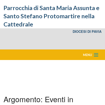
Parrocchia di Santa Maria Assunta e
Santo Stefano Protomartire nella
Cattedrale
DIOCESI DI PAVIA
MENU
Home
Eventi in Cattedrale
Bacheca
Argomento:
Eventi in
Storia della Cattedrale