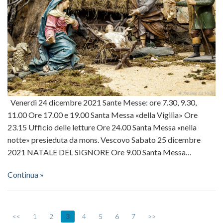
Venerdì 24 dicembre 2021 Sante Messe: ore 7.30, 9.30,
11.00 Ore 17.00 e 19.00 Santa Messa «della Vigilia» Ore
23.15 Ufficio delle letture Ore 24.00 Santa Messa «nella
notte» presieduta da mons. Vescovo Sabato 25 dicembre
2021 NATALE DEL SIGNORE Ore 9.00 Santa Messa…
Continua »
<<
1
2
3
4
5
6
7
>>