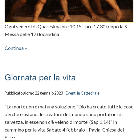
Matron
Scuola
Dipinti
della
Ogni venerdì di Quaresima ore 10.15 - ore 17.30 (dopo la S.
Scultu
Cattedr
Messa delle 17) locandina
Sacres
Continua »
Celebra
Giornata per la vita
ed
eventi
Pubblicato giorno 22 gennaio 2023 -
Eventi in Cattedrale
“La morte non è mai una soluzione. 'Dio ha creato tutte le cose
perché esistano: le creature del mondo sono portatrici di
salvezza, in esse non c'è veleno di morte' (Sap 1,14)” In
cammino per la vita Sabato 4 febbraio - Pavia, Chiesa del
Sacro…