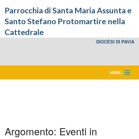
Parrocchia di Santa Maria Assunta e
Santo Stefano Protomartire nella
Cattedrale
DIOCESI DI PAVIA
MENU
Home
Eventi in Cattedrale
Bacheca
Argomento:
Eventi in
Storia della Cattedrale