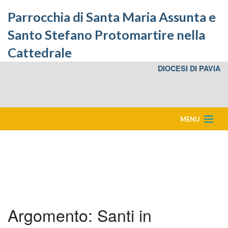
Parrocchia di Santa Maria Assunta e
Santo Stefano Protomartire nella
Cattedrale
DIOCESI DI PAVIA
MENU
Home
Eventi in Cattedrale
Bacheca
Argomento:
Santi in
Storia della Cattedrale