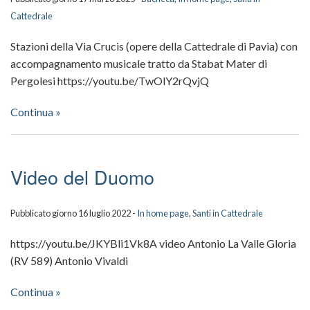
Matron
Scuola
Cattedrale
Dipinti
della
Stazioni della Via Crucis (opere della Cattedrale di Pavia) con
accompagnamento musicale tratto da Stabat Mater di
Scultu
Cattedr
Pergolesi https://youtu.be/TwOlY2rQvjQ
Sacres
Continua »
Celebra
ed
Video del Duomo
eventi
Pubblicato giorno 16 luglio 2022 -
In home page
,
Santi in Cattedrale
https://youtu.be/JKYBli1Vk8A video Antonio La Valle Gloria
(RV 589) Antonio Vivaldi
Continua »