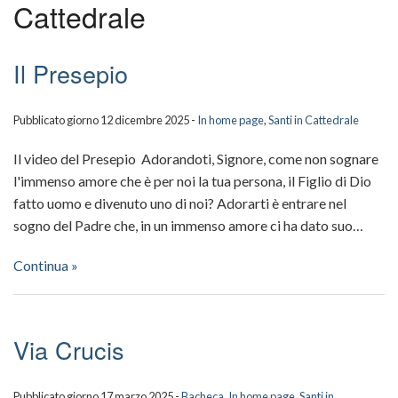
Cattedrale
Scuola della Cattedrale
Galleria
Il Presepio
BACK
Video
Il
BACK
Pubblicato giorno 12 dicembre 2025 -
In home page
,
Santi in Cattedrale
Santi in Cattedrale
Duomo
La
Il video del Presepio Adorandoti, Signore, come non sognare
Sacerdoti
La
Cattedr
l'immenso amore che è per noi la tua persona, il Figlio di Dio
fatto uomo e divenuto uno di noi? Adorarti è entrare nel
Info
“Nivola
Gli
sogno del Padre che, in un immenso amore ci ha dato suo…
Fabbriceria della Cattedrale
Altari
eventi
Continua »
Sostieni il Duomo
Pulpito
in
e
Cattedr
Via Crucis
cattedr
Video
Pubblicato giorno 17 marzo 2025 -
Bacheca
,
In home page
,
Santi in