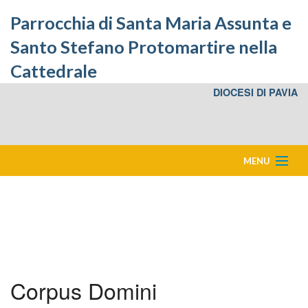
Parrocchia di Santa Maria Assunta e
Santo Stefano Protomartire nella
Cattedrale
DIOCESI DI PAVIA
MENU
Home
Eventi in Cattedrale
Bacheca
Corpus Domini
Storia della Cattedrale