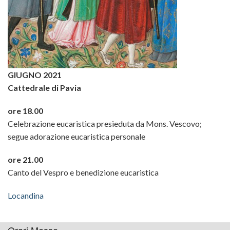
Matron
Scuola
Dipinti
della
Scultu
Cattedr
GIUGNO 2021
Sacres
Cattedrale di Pavia
Celebra
ore 18.00
Celebrazione eucaristica presieduta da Mons. Vescovo;
ed
segue adorazione eucaristica personale
eventi
ore 21.00
Canto del Vespro e benedizione eucaristica
Locandina