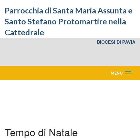
Parrocchia di Santa Maria Assunta e
Santo Stefano Protomartire nella
Cattedrale
DIOCESI DI PAVIA
MENU
Home
Eventi in Cattedrale
Bacheca
Tempo di Natale
Storia della Cattedrale