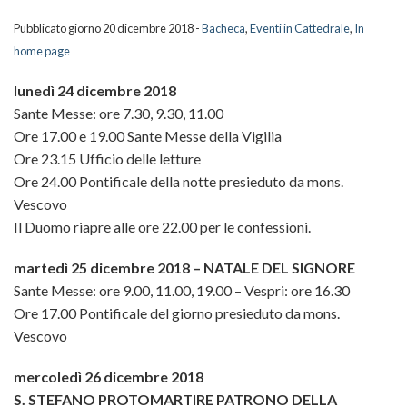
Scuola della Cattedrale
Pubblicato giorno 20 dicembre 2018 -
Bacheca
,
Eventi in Cattedrale
,
In
Galleria
home page
BACK
lunedì 24 dicembre 2018
Video
Il
BACK
Sante Messe: ore 7.30, 9.30, 11.00
Santi in Cattedrale
Duomo
La
Ore 17.00 e 19.00 Sante Messe della Vigilia
Ore 23.15 Ufficio delle letture
Sacerdoti
La
Cattedr
Ore 24.00 Pontificale della notte presieduto da mons.
Vescovo
Info
“Nivola
Gli
Il Duomo riapre alle ore 22.00 per le confessioni.
Fabbriceria della Cattedrale
Altari
eventi
martedì 25 dicembre 2018 – NATALE DEL SIGNORE
Sante Messe: ore 9.00, 11.00, 19.00 – Vespri: ore 16.30
Sostieni il Duomo
Pulpito
in
Ore 17.00 Pontificale del giorno presieduto da mons.
Vescovo
e
Cattedr
mercoledì 26 dicembre 2018
cattedr
Video
S. STEFANO PROTOMARTIRE PATRONO DELLA