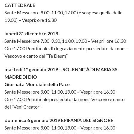
Matron
Scuola
CATTEDRALE
Sante Messe: ore 9.00, 11.00, 17.00 (è sospesa quella delle
Dipinti
della
19.00) – Vespri: ore 16.30
Scultu
Cattedr
lunedì 31 dicembre 2018
Sante Messe: ore 7.30, 9.30, 11.00, 19.00 – Vespri: ore 16.30
Sacres
Ore 17.00 Pontificale di ringraziamento presieduto da mons.
Vescovo e canto del “Te Deum”
Celebra
martedì 1° gennaio 2019 – SOLENNITÀ DI MARIA SS.
ed
MADRE DI DIO
Giornata Mondiale della Pace
eventi
Sante Messe: ore 9.00, 11.00, 19.00 – Vespri: ore 16.30
Ore 17.00 Pontificale presieduto da mons. Vescovo e canto
del “Veni Creator”
domenica 6 gennaio 2019 EPIFANIA DEL SIGNORE
Sante Messe: ore 9.00, 11.00, 19.00 – Vespri: ore 16.30